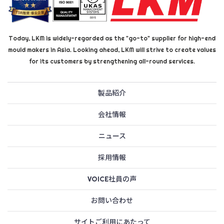
Today, LKM is widely-regarded as the "go-to" supplier for high-end
mould makers in Asia. Looking ahead, LKM will strive to create values
for its customers by strengthening all-round services.
製品紹介
会社情報
ニュース
採用情報
VOICE社員の声
お問い合わせ
サイトご利用にあたって