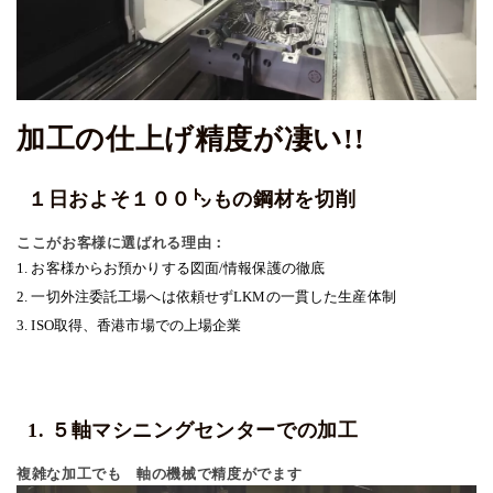
加工の仕上げ精度が凄い!!
１日およそ１００㌧もの鋼材を切削
ここがお客様に選ばれる理由：
1. お客様からお預かりする図面/情報保護の徹底
2. 一切外注委託工場へは依頼せずLKMの一貫した生産体制
3. ISO取得、香港市場での上場企業
1. ５軸マシニングセンターでの加工
複雑な加工でも5軸の機械で精度がでます