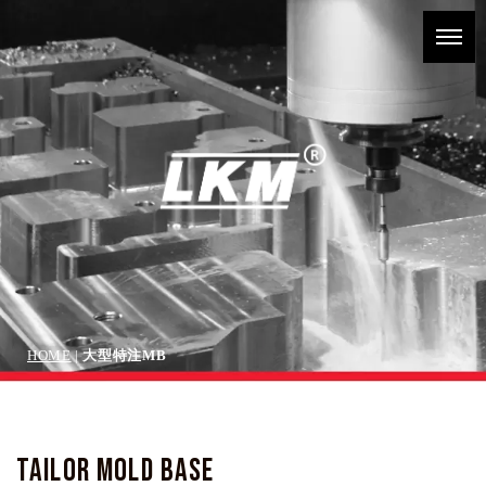
HOME
|
大型特注MB
TAILOR MOLD BASE