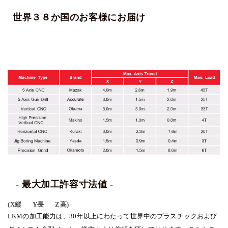
世界３８か国のお客様にお届け
- 最大加工許容寸法値 -
(X縦 x Y長 x Z高)
LKMの加工能力は、30年以上にわたって世界中のプラスチックおよび